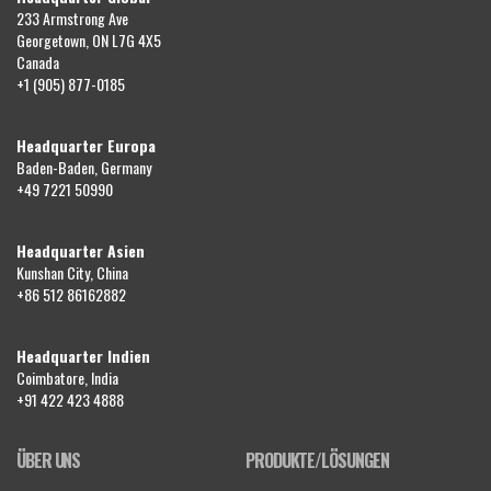
233 Armstrong Ave
Georgetown, ON L7G 4X5
Canada
+1 (905) 877-0185
Headquarter Europa
Baden-Baden, Germany
+49 7221 50990
Headquarter Asien
Kunshan City, China
+86 512 86162882
Headquarter Indien
Coimbatore, India
+91 422 423 4888
ÜBER UNS
PRODUKTE/LÖSUNGEN