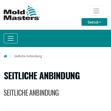
Direkt
zum
TOP M
Inhalt
Toggle D
Deutsch
Seitliche Anbindung
SEITLICHE ANBINDUNG
SEITLICHE ANBINDUNG