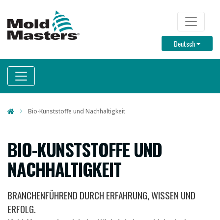
Direkt
zum
TOP M
Inhalt
Toggle D
Deutsch
Bio-Kunststoffe und Nachhaltigkeit
BIO-KUNSTSTOFFE UND
NACHHALTIGKEIT
BRANCHENFÜHREND DURCH ERFAHRUNG, WISSEN UND
ERFOLG.