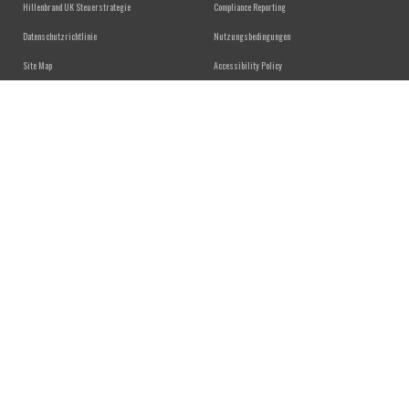
FOOTER MENU
Hillenbrand UK Steuerstrategie
Compliance Reporting
Datenschutzrichtlinie
Nutzungsbedingungen
Site Map
Accessibility Policy