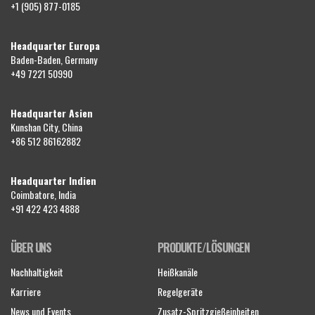
+1 (905) 877-0185
Headquarter Europa
Baden-Baden, Germany
+49 7221 50990
Headquarter Asien
Kunshan City, China
+86 512 86162882
Headquarter Indien
Coimbatore, India
+91 422 423 4888
ÜBER UNS
PRODUKTE/LÖSUNGEN
Nachhaltigkeit
Heißkanäle
Karriere
Regelgeräte
News und Events
Zusatz-Spritzgießeinheiten