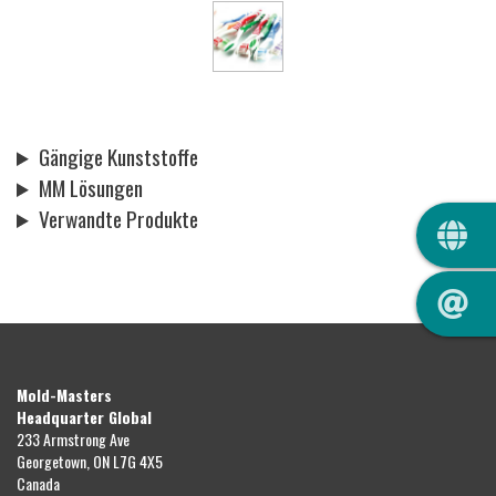
Gängige Kunststoffe
MM Lösungen
QUIC
Verwandte Produkte
Mold-Masters
Headquarter Global
233 Armstrong Ave
Georgetown, ON L7G 4X5
Canada