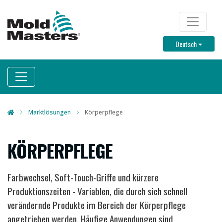
Direkt
zum
TOP M
Inhalt
Toggle D
Deutsch
Marktlösungen
Körperpflege
KÖRPERPFLEGE
Farbwechsel, Soft-Touch-Griffe und kürzere
Produktionszeiten - Variablen, die durch sich schnell
verändernde Produkte im Bereich der Körperpflege
angetrieben werden. Häufige Anwendungen sind