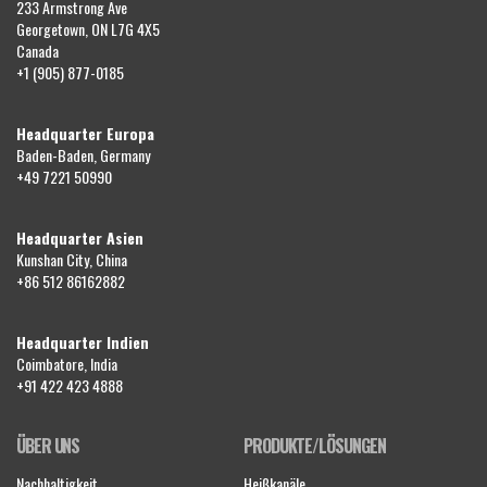
233 Armstrong Ave
Georgetown, ON L7G 4X5
Canada
+1 (905) 877-0185
Headquarter Europa
Baden-Baden, Germany
+49 7221 50990
Headquarter Asien
Kunshan City, China
+86 512 86162882
Headquarter Indien
Coimbatore, India
+91 422 423 4888
ÜBER UNS
PRODUKTE/LÖSUNGEN
Nachhaltigkeit
Heißkanäle