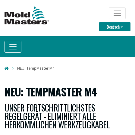
Direkt
zum
TOP M
Inhalt
Toggle D
Deutsch
NEU: TempMaster M4
NEU: TEMPMASTER M4
UNSER FORTSCHRITTLICHSTES
REGELGERÄT - ELIMINIERT ALLE
HERKÖMMLICHEN WERKZEUGKABEL