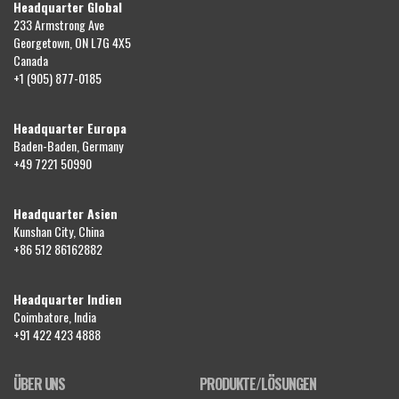
Headquarter Global
233 Armstrong Ave
Georgetown, ON L7G 4X5
Canada
+1 (905) 877-0185
Headquarter Europa
Baden-Baden, Germany
+49 7221 50990
Headquarter Asien
Kunshan City, China
+86 512 86162882
Headquarter Indien
Coimbatore, India
+91 422 423 4888
ÜBER UNS
PRODUKTE/LÖSUNGEN