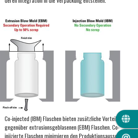
deren Integration in die Verpackung entstehen.
QUIC
Co-injected (IBM) Flaschen bieten zusätzliche Vorteile
gegenüber extrusionsgeblasenen (EBM) Flaschen. Co-
injizierte Flaschen minimieren den Produktionsausschuss