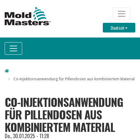
Direkt
zum
TOP M
Inhalt
Toggle D
Deutsch
Co-Injektionsanwendung für Pillendosen aus kombiniertem Material
CO-INJEKTIONSANWENDUNG
FÜR PILLENDOSEN AUS
KOMBINIERTEM MATERIAL
Do., 30.01.2025 - 11:28