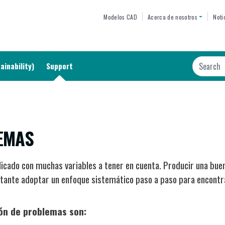
Skip
TOP MENU
Modelos CAD
Acerca de nosotros
Noti
to
main
content
Search
ainability)
Support
EMAS
icado con muchas variables a tener en cuenta. Producir una buen
tante adoptar un enfoque sistemático paso a paso para encontra
ión de problemas son: