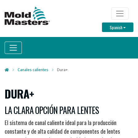
Skip
to
TOP M
main
Toggle D
Spanish
content
Canales calientes
Dura+
DURA+
LA CLARA OPCIÓN PARA LENTES
El sistema de canal caliente ideal para la producción
constante y de alta calidad de componentes de lentes