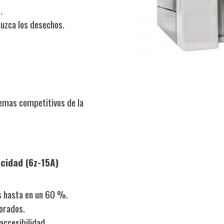
.
duzca los desechos.
emas competitivos de la
cidad (6z-15A)
s hasta en un 60 %.
orados.
accesibilidad.