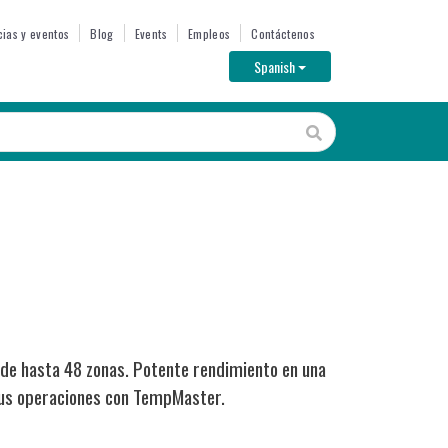
cias y eventos
Blog
Events
Empleos
Contáctenos
Toggle Dropdown
Spanish
 de hasta 48 zonas. Potente rendimiento en una
 sus operaciones con TempMaster.