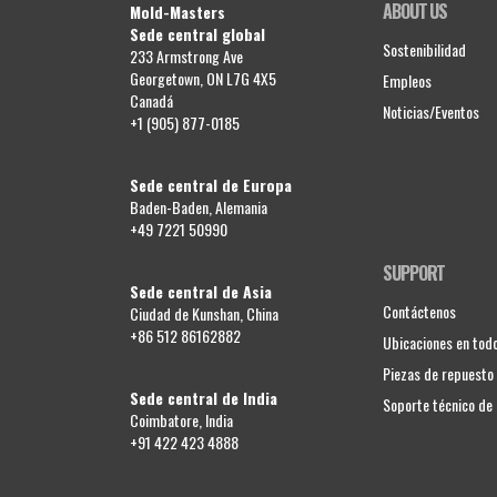
ABOUT US
Mold-Masters
Sede central global
Sostenibilidad
233 Armstrong Ave
Georgetown, ON L7G 4X5
Empleos
Canadá
Noticias/Eventos
+1 (905) 877-0185
Sede central de Europa
Baden-Baden, Alemania
+49 7221 50990
SUPPORT
Sede central de Asia
Contáctenos
Ciudad de Kunshan, China
+86 512 86162882
Ubicaciones en tod
Piezas de repuesto
Sede central de India
Soporte técnico d
Coimbatore, India
+91 422 423 4888