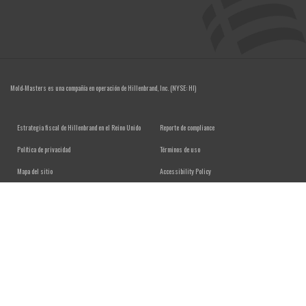
Mold-Masters es una compañía en operación de
Hillenbrand, Inc.
(NYSE: HI)
FOOTER MENU
Estrategia fiscal de Hillenbrand en el Reino Unido
Reporte de compliance
Política de privacidad
Términos de uso
Mapa del sitio
Accessibility Policy