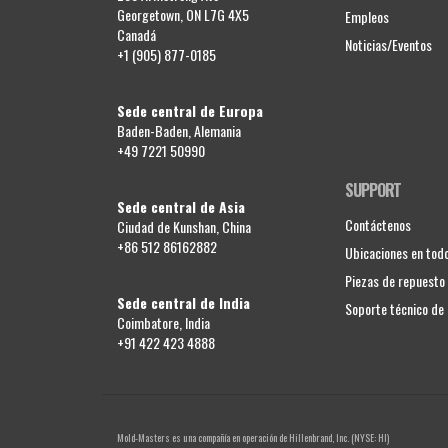
Georgetown, ON L7G 4X5
Empleos
Canadá
Noticias/Eventos
+1 (905) 877-0185
Sede central de Europa
Baden-Baden, Alemania
+49 7221 50990
SUPPORT
Sede central de Asia
Contáctenos
Ciudad de Kunshan, China
+86 512 86162882
Ubicaciones en tod
Piezas de repuesto
Sede central de India
Soporte técnico d
Coimbatore, India
+91 422 423 4888
Mold-Masters es una compañía en operación de
Hillenbrand, Inc.
(NYSE: HI)