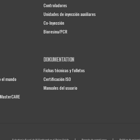
Controladores
Unidades de inyección auxiliares
Co-Inyección
Bioresina/PCR
DOKUMENTATION
Fichas técnicas y folletos
o el mundo
Certificación ISO
Manuales del usuario
e MasterCARE
Estrategia fiscal de Hillenbrand en el Reino Unido
Reporte de compliance
Política de privac