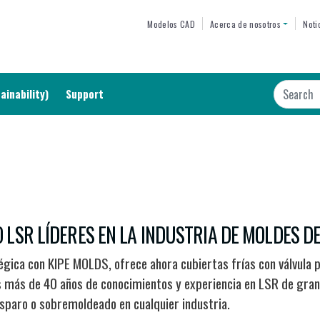
Skip
TOP MENU
Modelos CAD
Acerca de nosotros
Noti
to
main
content
Search
ainability)
Support
LSR LÍDERES EN LA INDUSTRIA DE MOLDES DE
égica con KIPE MOLDS, ofrece ahora cubiertas frías con válvula 
tes más de 40 años de conocimientos y experiencia en LSR de gra
isparo o sobremoldeado en cualquier industria.