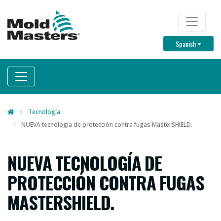
Skip
to
TOP M
main
Toggle D
Spanish
content
Tecnología
NUEVA tecnología de protección contra fugas MasterSHIELD.
NUEVA TECNOLOGÍA DE
PROTECCIÓN CONTRA FUGAS
MASTERSHIELD.