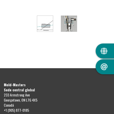
QUIC
Mold-Masters
Sede central global
233 Armstrong Ave
Georgetown, ON L7G 4X5
Canadá
+1 (905) 877-0185