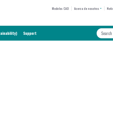
Skip
TOP MENU
Modelos CAD
Acerca de nosotros
Noti
to
main
content
Search
ainability)
Support