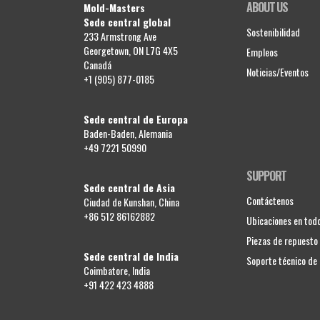
ABOUT US
Mold-Masters
Sede central global
Sostenibilidad
233 Armstrong Ave
Georgetown, ON L7G 4X5
Empleos
Canadá
Noticias/Eventos
+1 (905) 877-0185
Sede central de Europa
Baden-Baden, Alemania
+49 7221 50990
SUPPORT
Sede central de Asia
Contáctenos
Ciudad de Kunshan, China
+86 512 86162882
Ubicaciones en tod
Piezas de repuesto
Sede central de India
Soporte técnico d
Coimbatore, India
+91 422 423 4888