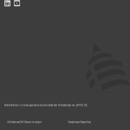
Mold-Masters ist eine operative Gesellschaft der
Hillenbrand, Inc.
(NYSE: HI)
FOOTER MENU
Hillenbrand UK Steuerstrategie
Compliance Reporting