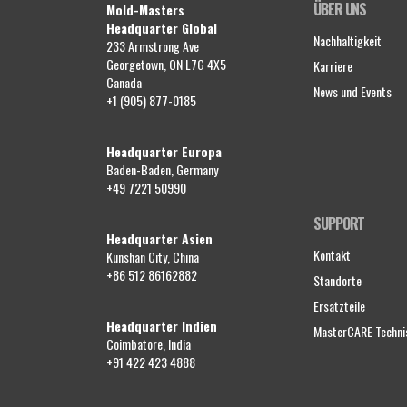
ÜBER UNS
Mold-Masters
Headquarter Global
Nachhaltigkeit
233 Armstrong Ave
Georgetown, ON L7G 4X5
Karriere
Canada
News und Events
+1 (905) 877-0185
Headquarter Europa
Baden-Baden, Germany
+49 7221 50990
SUPPORT
Headquarter Asien
Kontakt
Kunshan City, China
+86 512 86162882
Standorte
Ersatzteile
Headquarter Indien
MasterCARE Techni
Coimbatore, India
+91 422 423 4888