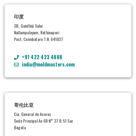
印度
3B, Gandhiji Salai
Nallampalayam, Rathinapuri
Post, Coimbatore T.N. 641027
+91 422 423 4888
india@moldmasters.com
哥伦比亚
Cia. General de Aceros
Sede Principal Av 68 N
° 37 B 51 Sur
Bogota