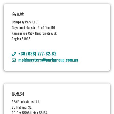
乌克兰
Company Park LLC
Gaydamatska str., 3, office 116
Kamenskoe City, Dnipropetrovsk
Region 51935
+38 (038) 277-82-82
moldmasters@parkgroup.com.ua
以色列
ASAF Industries Ltd.
29 Habanai St.
PO Box 5598 Holon 58154