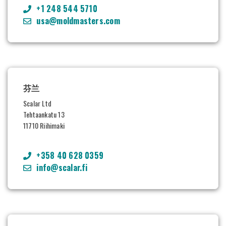
+1 248 544 5710
usa@moldmasters.com
芬兰
Scalar Ltd
Tehtaankatu 13
11710 Riihimaki
+358 40 628 0359
info@scalar.fi