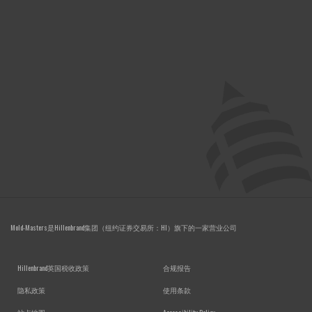
Mold-Masters是Hillenbrand集团（纽约证券交易所：HI）旗下的一家营业公司
FOOTER MENU
Hillenbrand英国税收政策
合规报告
隐私政策
使用条款