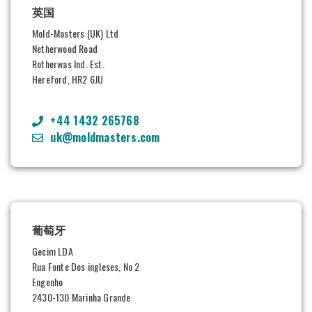
英国
Mold-Masters (UK) Ltd
Netherwood Road
Rotherwas Ind. Est.
Hereford, HR2 6JU
+44 1432 265768
uk@moldmasters.com
葡萄牙
Gecim LDA
Rua Fonte Dos ingleses, No 2
Engenho
2430-130 Marinha Grande