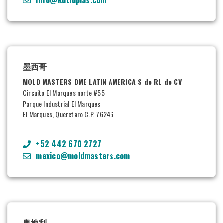
墨西哥
MOLD MASTERS DME LATIN AMERICA S de RL de CV
Circuito El Marques norte #55
Parque Industrial El Marques
El Marques, Queretaro C.P. 76246
+52 442 670 2727
mexico@moldmasters.com
奥地利