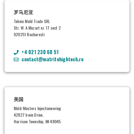
罗马尼亚
Tehnic Mold Trade SRL
Str. W. A Mozart nr. 17 sect 2
020251 Bucharesti
+4 021 230 60 51
contact@matritehightech.ro
美国
Mold-Masters Injectioneering
42827 Irwin Drive,
Harrison Township, MI 48045