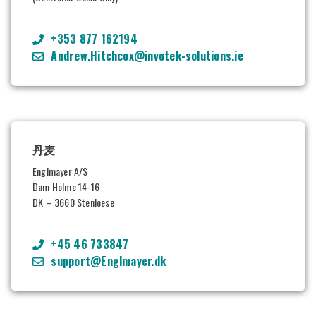
+353 877 162194
Andrew.Hitchcox@invotek-solutions.ie
丹麦
Englmayer A/S
Dam Holme 14-16
DK – 3660 Stenloese
+45 46 733847
support@Englmayer.dk