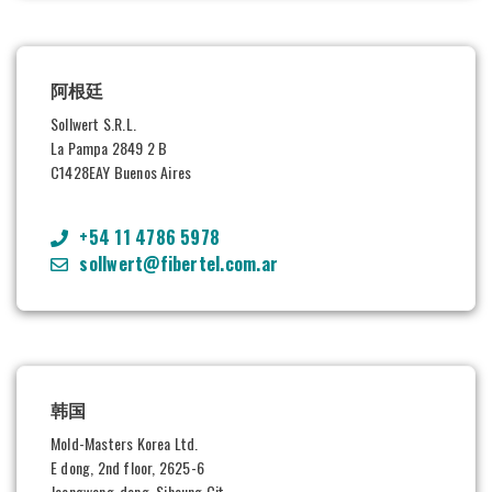
阿根廷
Sollwert S.R.L.
La Pampa 2849 2 B
C1428EAY Buenos Aires
+54 11 4786 5978
sollwert@fibertel.com.ar
韩国
Mold-Masters Korea Ltd.
E dong, 2nd floor, 2625-6
Jeongwang-dong, Siheung Cit