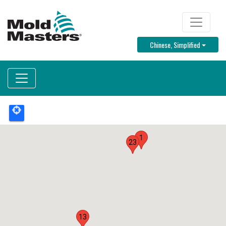
跳
转
TOP MENU
到
Toggle D
Chinese, Simplified
主
要
内
容
1
23
13