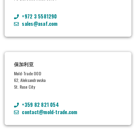
+972 3 5581290
sales@asaf.com
保加利亚
Mold-Trade OOD
62, Aleksandrovska
St. Ruse City
+359 82 821 054
contact@mold-trade.com