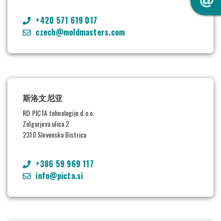
+420 571 619 017
czech@moldmasters.com
斯洛文尼亚
RD PICTA tehnologije d.o.o.
Zolgarjeva ulica 2
2310 Slovenska Bistrica
+386 59 969 117
info@picta.si