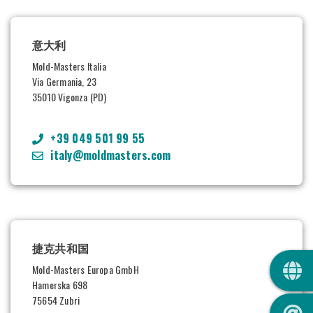
意大利
Mold-Masters Italia
Via Germania, 23
35010 Vigonza (PD)
+39 049 501 99 55
italy@moldmasters.com
捷克共和国
QUI
Mold-Masters Europa GmbH
Hamerska 698
75654 Zubri