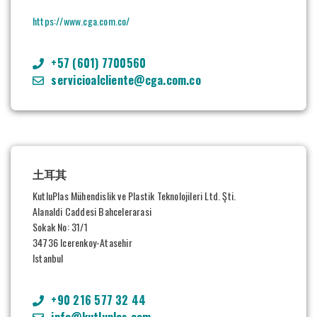
https://www.cga.com.co/
+57 (601) 7700560
servicioalcliente@cga.com.co
土耳其
KutluPlas
Mühendislik
ve
Plastik
Teknolojileri
Ltd.
Şti
.
Alanaldi
Caddesi
Bahcelerarasi
Sokak No: 31/1
34736
Icerenkoy-Atasehir
Istanbul
+90 216 577 32 44
info@kutluplas.com