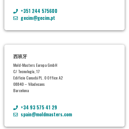
+351 244 575600
gecim@gecim.pt
西班牙
Mold-Masters Europa GmbH
C/ Tecnología, 17
Edificio Canadá PL. 0 Office A2
08840 – Viladecans
Barcelona
+34 93 575 41 29
spain@moldmasters.com