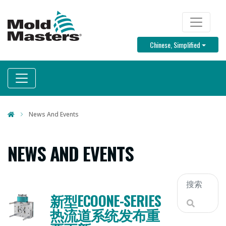
跳
转
TOP MENU
到
Toggle D
Chinese, Simplified
主
要
内
容
News And Events
NEWS AND EVENTS
新型ECOONE-SERIES
热流道系统发布重