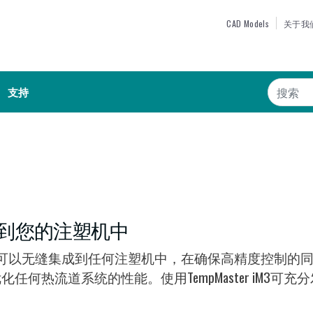
跳
TOP MEN
CAD Models
关于我
转
到
主
搜索
要
支持
内
容
到您的注塑机中
控平台现在可以无缝集成到任何注塑机中，在确保高精度控
任何热流道系统的性能。使用TempMaster iM3可