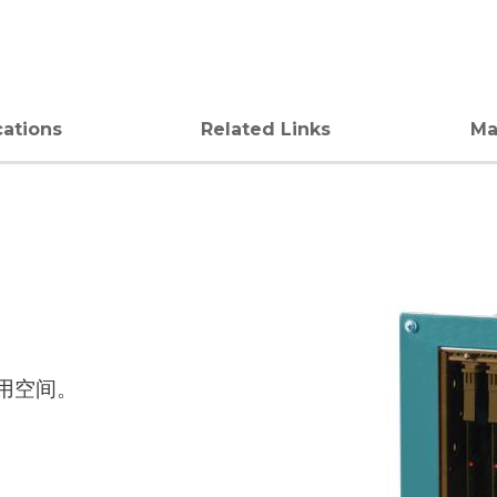
cations
Related Links
Ma
用空间。