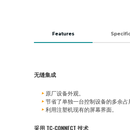
Features
Specifi
（活
动
标
无缝集成
签）
原厂设备外观。
节省了单独一台控制设备的多余占
利用注塑机现有的屏幕界面。
采用 TC-CONNECT 技术