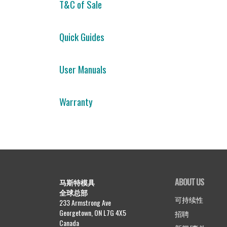
T&C of Sale
Quick Guides
User Manuals
Warranty
ABOUT US
马斯特模具
全球总部
可持续性
233 Armstrong Ave
Georgetown, ON L7G 4X5
招聘
Canada