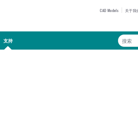
跳
TOP MEN
CAD Models
关于我
转
到
主
搜索
要
支持
内
容