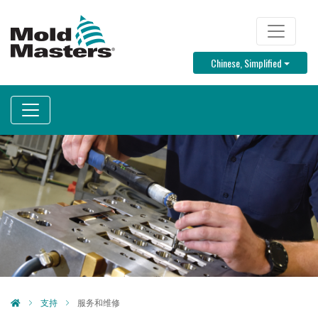
跳
转
TOP MENU
到
Toggle D
Chinese, Simplified
主
要
内
容
支持
服务和维修