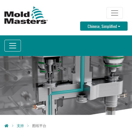
跳
转
TOP MENU
到
Toggle D
Chinese, Simplified
主
要
内
容
支持
图纸平台