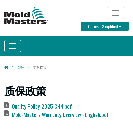
跳
转
TOP MENU
到
Toggle D
Chinese, Simplified
主
要
内
容
支持
质保政策
质保政策
文
Quality Policy 2025 CHN.pdf
档
文
Mold-Masters Warranty Overview - English.pdf
档