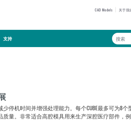
跳
TOP MEN
CAD Models
关于我
转
到
主
搜索
要
支持
内
容
展
少停机时间并增强处理能力。每个CUBE最多可为8
品质量。非常适合高腔模具用来生产深腔医疗部件，例