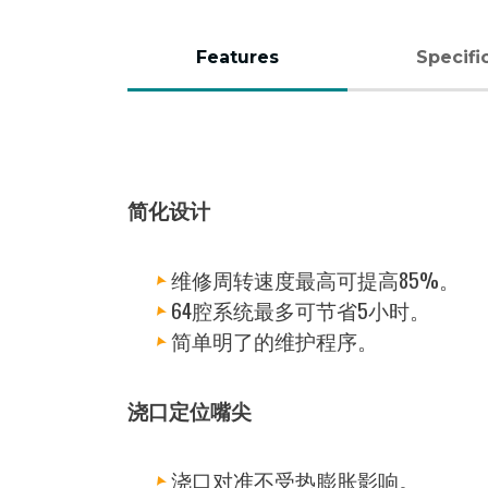
Features
Specifi
（活
动
标
简化设计
签）
维修周转速度最高可提高85%。
64腔系统最多可节省5小时。
简单明了的维护程序。
浇口定位嘴尖
浇口对准不受热膨胀影响。