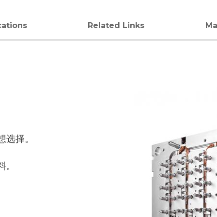
cations
Related Links
Ma
。
想选择。
料。