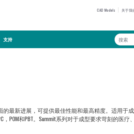
跳
TOP MEN
CAD Models
关于我
转
到
主
搜索
要
支持
内
容
术方面的最新进展，可提供最佳性能和最高精度。适用于
，POM和PBT。Summit系列对于成型要求苛刻的