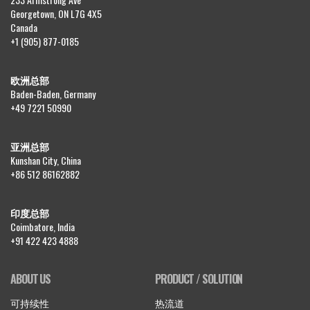
Georgetown, ON L7G 4X5
Canada
+1 (905) 877-0185
欧洲总部
Baden-Baden, Germany
+49 7221 50990
亚洲总部
Kunshan City, China
+86 512 86162882
印度总部
Coimbatore, India
+91 422 423 4888
ABOUT US
PRODUCT / SOLUTION
可持续性
热流道