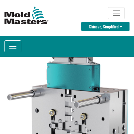
跳
转
TOP MENU
到
Toggle D
Chinese, Simplified
主
要
内
容