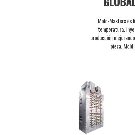
GLOBAL
Mold-Masters es lí
temperatura, inyec
producción mejorando 
pieza. Mold
Image