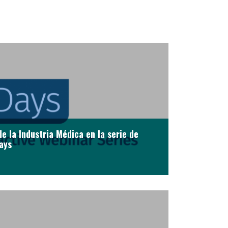
de la Industria Médica en la serie de
ays