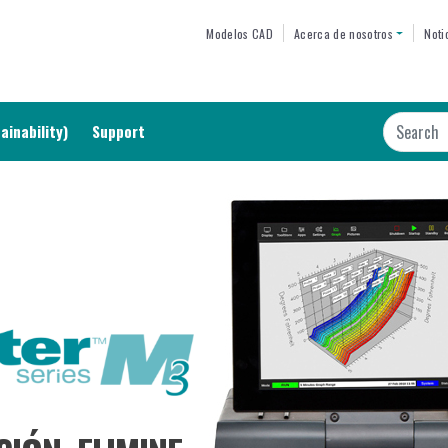
Skip
TOP MENU
Modelos CAD
Acerca de nosotros
Noti
to
main
content
Search
ainability)
Support