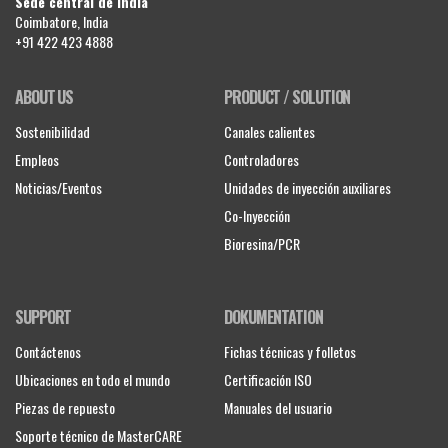
Sede central de India
Coimbatore, India
+91 422 423 4888
ABOUT US
PRODUCT / SOLUTION
Sostenibilidad
Canales calientes
Empleos
Controladores
Noticias/Eventos
Unidades de inyección auxiliares
Co-Inyección
Bioresina/PCR
SUPPORT
DOKUMENTATION
Contáctenos
Fichas técnicas y folletos
Ubicaciones en todo el mundo
Certificación ISO
Piezas de repuesto
Manuales del usuario
Soporte técnico de MasterCARE