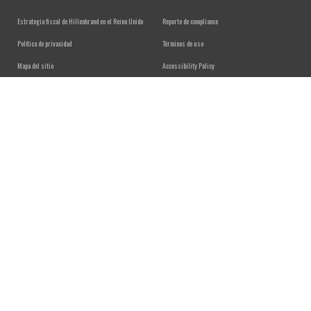
FOOTER MENU
Estrategia fiscal de Hillenbrand en el Reino Unido
Reporte de compliance
Política de privacidad
Términos de uso
Mapa del sitio
Accessibility Policy