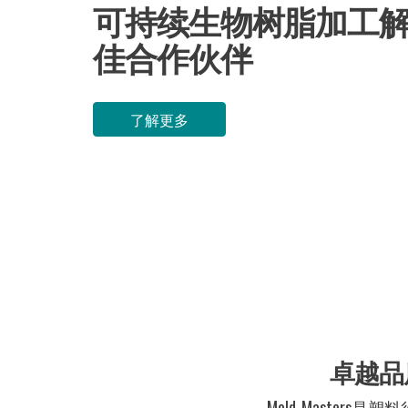
案的最
卓越品
Mold-Maste