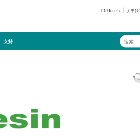
跳
TOP MEN
CAD Models
关于我
转
到
主
搜索
要
支持
内
容