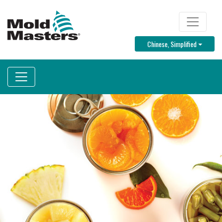
跳
转
TOP MENU
到
Toggle D
Chinese, Simplified
主
要
内
容