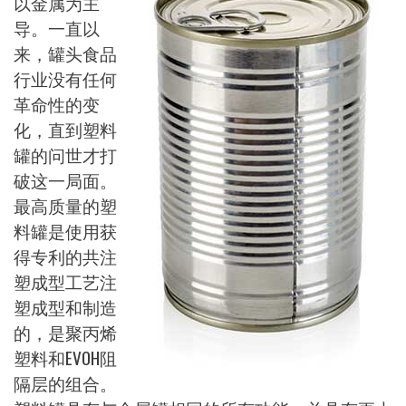
以金属为主
导。一直以
来，罐头食品
行业没有任何
革命性的变
化，直到塑料
罐的问世才打
破这一局面。
最高质量的塑
料罐是使用获
得专利的共注
塑成型工艺注
塑成型和制造
的，是聚丙烯
塑料和EVOH阻
隔层的组合。