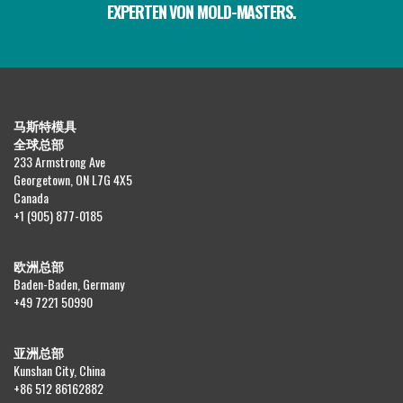
EXPERTEN VON MOLD-MASTERS.
马斯特模具
全球总部
233 Armstrong Ave
Georgetown, ON L7G 4X5
Canada
+1 (905) 877-0185
欧洲总部
Baden-Baden, Germany
+49 7221 50990
亚洲总部
Kunshan City, China
+86 512 86162882