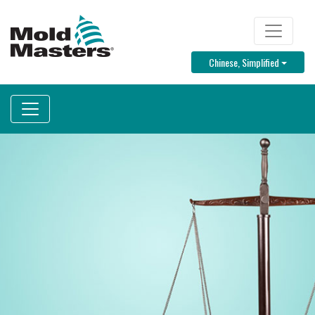
跳
转
TOP MENU
到
Toggle D
Chinese, Simplified
主
要
内
容